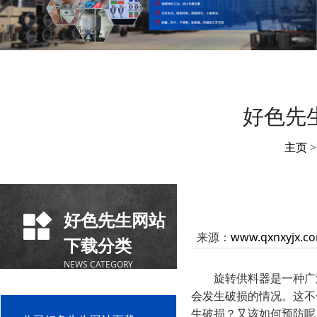
好色先
主页
>
好色先生网站
来源：
www.qxnxyjx.c
下载分类
NEWS CATEGORY
旋转供料器是一种广泛
会发生破损的情况。这不
生破损？又该如何预防呢