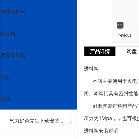
旋转供料器
1/1
分路阀
Previous
产品详情
询盘
罗茨鼓风机
进料阀
仓泵
本阀主要使用于火电厂
闭。本阀门具有密封性能
其它
耐磨陶瓷进料阀产品主体采
压力为1Mpa，，也可
气力好色先生下载安装系统工程
进料阀安装说明