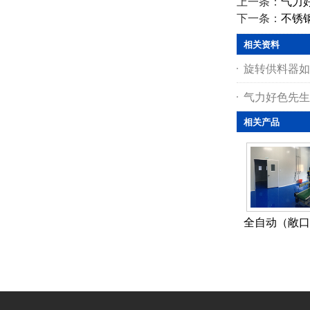
上一条：
气力
下一条：
不锈
相关资料
旋转供料器如
气力好色先生
相关产品
全自动（敞口袋