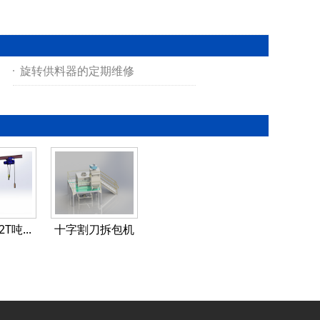
旋转供料器的定期维修
2T吨...
十字割刀拆包机