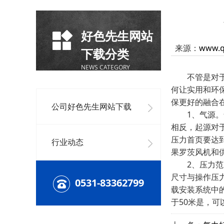
好色先生网站
来源：
www.q
下载分类
NEWS CATEGORY
不管是对于什
何让实用和环
保更好的融合
公司好色先生网站下载
1、气源。气
相反，起源对
压力首页要达
行业动态
果罗茨风机和
2、压力范围
尺寸与操作压
0531-83362799
载安装系统中
于50米是，