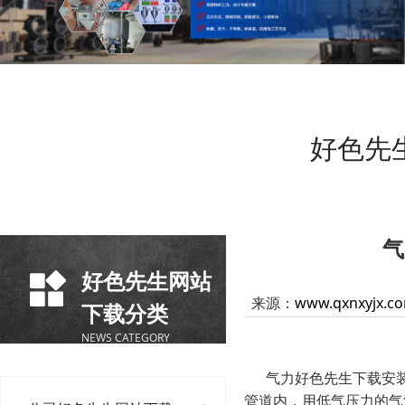
好色先
气
好色先生网站
来源：
www.qxnxyjx.c
下载分类
NEWS CATEGORY
气力好色先生下载安装
管道内，用低气压力的气